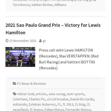
Toro Rosso
,
Valtteri Bottas
,
Williams
2021 Sao Paulo Grand Prix – Victory for Lewis
Hamilton
15 November 2021
gr
Press call with Lewis HAMILTON
(Mercedes), Max VERSTAPPEN (Red
Bull Racing) and Valtteri BOTTAS
(Mercedes)
F1 News & Reviews
Adrian Sutil
,
articles
,
auto racing
,
auto sports
,
Caterham
,
Charles Pic
,
circuit breaker
,
Daniel Ricciardo
,
editorials
,
Esteban Gutierrez
,
F1
,
f1 2013
,
f1 blog
,
f1
newsflash
,
f1 teams
,
Felipe Massa
,
Fernando Alonso
,